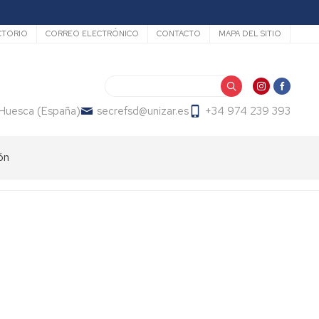
undario
CTORIO
CORREO ELECTRÓNICO
CONTACTO
MAPA DEL SITIO
Buscar
-Huesca (España)
secrefsd@unizar.es
+34 974 239 393
ón