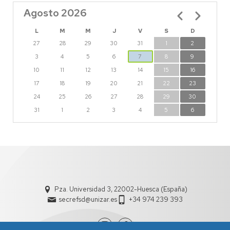
Agosto 2026
Paginación
L
M
M
J
V
S
D
27
28
29
30
31
1
2
3
4
5
6
7
8
9
10
11
12
13
14
15
16
17
18
19
20
21
22
23
24
25
26
27
28
29
30
31
1
2
3
4
5
6
Pza. Universidad 3, 22002-Huesca (España)
secrefsd@unizar.es
+34 974 239 393