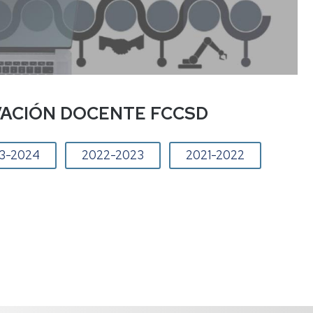
Movilidad
Nacional
suales
SICUE-
salientes
VACIÓN DOCENTE FCCSD
orios
ciones
3-2024
2022-2023
2021-2022
n
s,
d
s
l