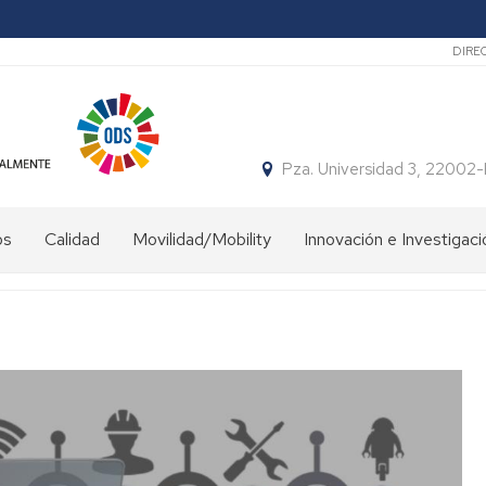
Sec
DIRE
Pza. Universidad 3, 22002
os
Calidad
Movilidad/Mobility
Innovación e Investigaci
eca
Internacional
Investigación
Salientes
FCCSD
ería
International
Proyectos
Incoming/Entrantes
de
ría
Innovación
docente
Movilidad
o
FCCSD
Nacional
SICUE-
as
entrantes
lógicas