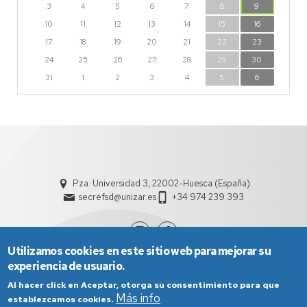
3
4
5
6
7
8
9
10
11
12
13
14
15
16
17
18
19
20
21
22
23
24
25
26
27
28
29
30
31
1
2
3
4
5
6
Pza. Universidad 3, 22002-Huesca (España)
secrefsd@unizar.es
+34 974 239 393
Utilizamos cookies en este sitio web para mejorar su
experiencia de usuario.
Al hacer click en Aceptar, otorga su consentimiento para que
Más info
establezcamos cookies.