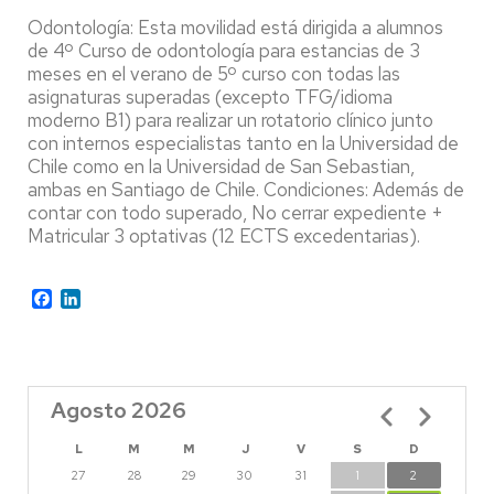
Odontología: Esta movilidad está dirigida a alumnos
de 4º Curso de odontología para estancias de 3
meses en el verano de 5º curso con todas las
asignaturas superadas (excepto TFG/idioma
moderno B1) para realizar un rotatorio clínico junto
con internos especialistas tanto en la Universidad de
Chile como en la Universidad de San Sebastian,
ambas en Santiago de Chile. Condiciones: Además de
contar con todo superado, No cerrar expediente +
Matricular 3 optativas (12 ECTS excedentarias).
Facebook
LinkedIn
Agosto 2026
Paginación
L
M
M
J
V
S
D
27
28
29
30
31
1
2