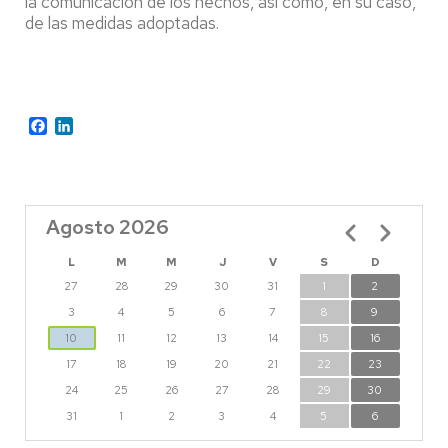
la comunicación de los hechos, así como, en su caso,
de las medidas adoptadas.
Facebook
LinkedIn
Agosto 2026
Paginación
L
M
M
J
V
S
D
27
28
29
30
31
1
2
3
4
5
6
7
8
9
10
11
12
13
14
15
16
17
18
19
20
21
22
23
24
25
26
27
28
29
30
31
1
2
3
4
5
6