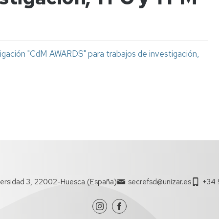
entrantes
lógicas
Movilidad
Nacional
suales
SICUE-
igación "CdM AWARDS" para trabajos de investigación,
salientes
orios
ciones
n
s,
d
versidad 3, 22002-Huesca (España)
secrefsd@unizar.es
+34 
s
l