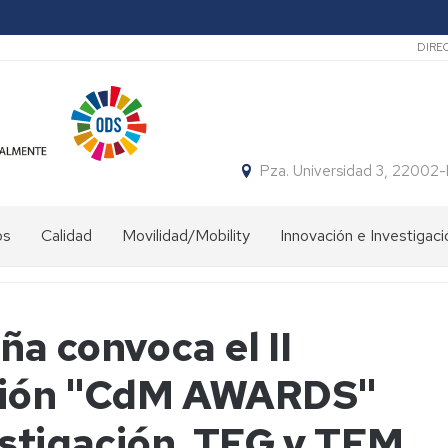
Sec
DIRE
Pza. Universidad 3, 22002
os
Calidad
Movilidad/Mobility
Innovación e Investigaci
eca
Internacional
Investigación
Salientes
FCCSD
ería
a convoca el II
International
Proyectos
Incoming/Entrantes
de
ría
ación "CdM AWARDS"
Innovación
docente
Movilidad
o
FCCSD
Nacional
estigación, TFG y TFM
SICUE-
as