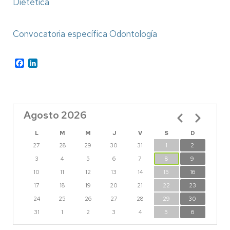
Dietética
Convocatoria específica Odontología
Facebook
LinkedIn
Agosto 2026
Paginación
L
M
M
J
V
S
D
27
28
29
30
31
1
2
3
4
5
6
7
8
9
10
11
12
13
14
15
16
17
18
19
20
21
22
23
24
25
26
27
28
29
30
31
1
2
3
4
5
6