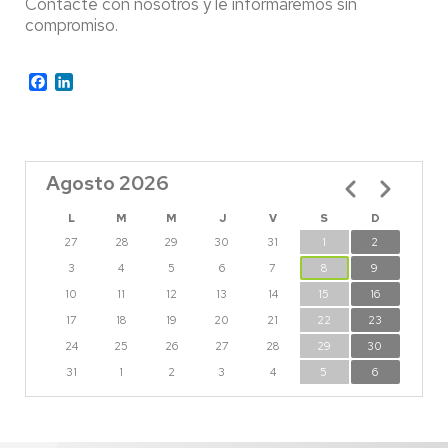
Contacte con nosotros y le informaremos sin
compromiso.
Facebook
LinkedIn
Agosto 2026
Paginación
L
M
M
J
V
S
D
27
28
29
30
31
1
2
3
4
5
6
7
8
9
10
11
12
13
14
15
16
17
18
19
20
21
22
23
24
25
26
27
28
29
30
31
1
2
3
4
5
6